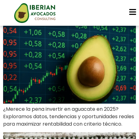
Invertir en aguacate en 202
Categoría:
Uncategor
¿Merece la pena invertir en aguacate en 2025?
Exploramos datos, tendencias y oportunidades reales
para maximizar rentabilidad con criterio técnico.
Reactivación de finca de a